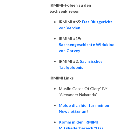
IRMIMI-Folgen zu den
Sachsenkriegen
IRMIMI #65:
Das Blutgericht
von Verden
IRMIMI #19:
Sachsengeschichte Widukind
von Corvey
IRMIMI #2:
Sächsisches
Taufgelöbnis
IRMIMI Links
Musik
: Gates Of Glory" BY
"Alexander Nakarada"
Melde dich hier für meinen
Newsletter an
!
Komm in den IRMIMI
Mitgliederbereich "Das