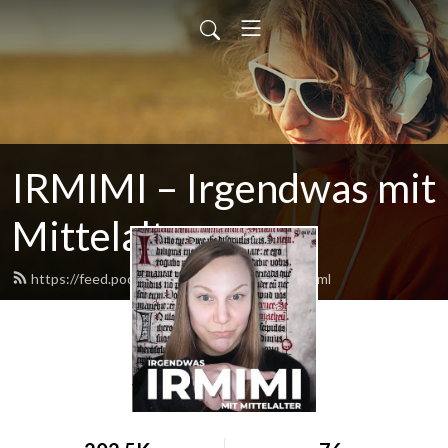
IRMIMI – Irgendwas mit
Mittelalter
https://feed.podbean.com/katrinstupp/feed.xml