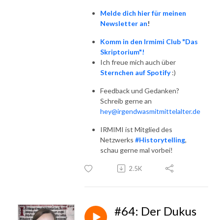
Melde dich hier für meinen
Newsletter an
!
Komm in den Irmimi Club "Das
Skriptorium"!
Ich freue mich auch über
Sternchen auf Spotify
:)
Feedback und Gedanken?
Schreib gerne an
hey@irgendwasmitmittelalter.de
IRMIMI ist Mitglied des
Netzwerks
#Historytelling
,
schau gerne mal vorbei!
2.5K
#64: Der Dukus